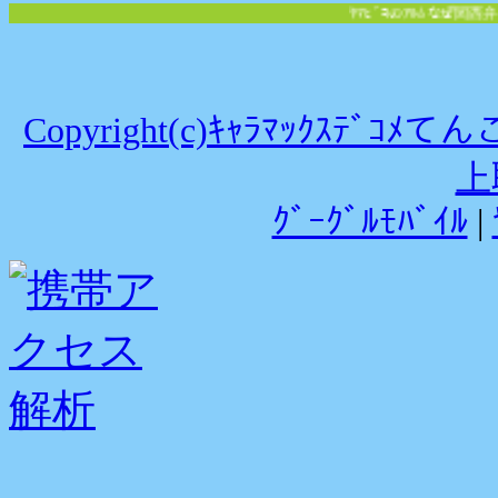
ﾔﾏﾋﾞｺのｱﾙﾑなぜ関西弁～!
Copyright(c)ｷｬﾗﾏｯｸｽﾃﾞｺﾒ
上
ｸﾞｰｸﾞﾙﾓﾊﾞｲﾙ
|