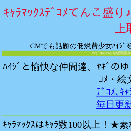
ｷｬﾗﾏｯｸｽﾃﾞｺﾒてんこ盛り♪
上
CMでも話題の低燃費少女ﾊｲｼﾞを
ﾔﾏﾋﾞｺのｱﾙﾑなぜ関西弁～!
ﾊｲｼﾞと愉快な仲間達、ﾔｷﾞ
ｺﾒ・絵
ﾃﾞｺﾒ､
毎日更
ｷｬﾗﾏｯｸｽはｷｬﾗ数100以上！★