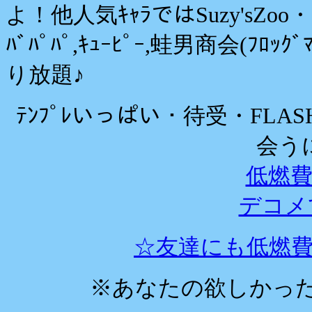
よ！他人気ｷｬﾗではSuzy'sZoo
ﾊﾞﾊﾟﾊﾟ,ｷｭｰﾋﾟｰ,蛙男商会(ﾌﾛｯｸ
り放題♪
ﾃﾝﾌﾟﾚいっぱい・待受・FLASH
会う
低燃費
デコメ
☆友達にも低燃費少
※
あなたの欲しかっ