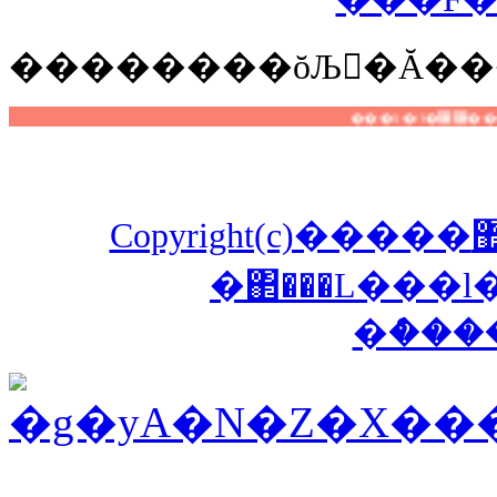
��
������ŏЉ�Ă��
Copyright(c)�����޺Ҋ��S���������聙
�΂���L���l