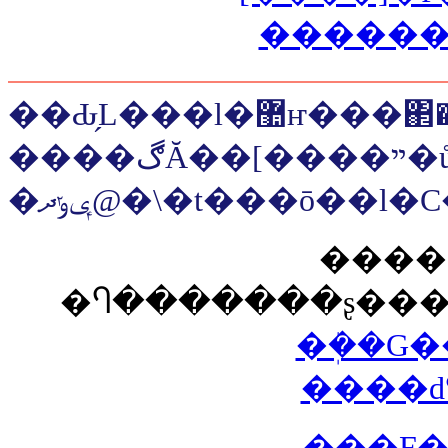
��Ԃ̗L���l�޺ҥ���΂��޺Ҥ�P�޺�͂�����񎞎����޺҂����X�X�V!!
����ڰĂ��[����ײ�ů��!!
�����
�ܲ��G�
����ԁ
���F�