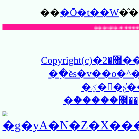
��
�Ō�t��W
Copyright(c)�޺�2���_����������!!
�߲�ĕs�v��o�
�ؼ��ٓʂ