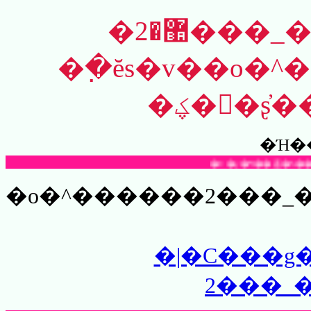
�޺�2���_����������!!
�߲�ĕs�v��o�
�ؼ��ٓʂ
�Ή�
�o�^������2���_�ȏ���޺Ҏ�����I�������ݶ�ݓ��e���o���
�|�C���g